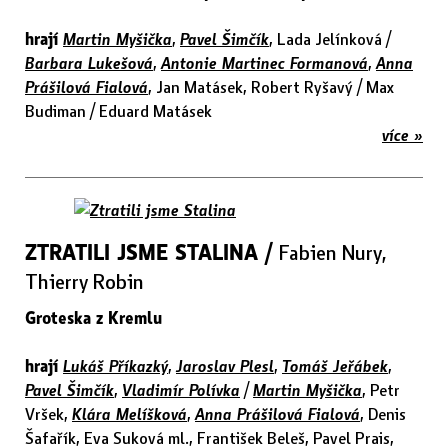
hrají
Martin Myšička
,
Pavel Šimčík
, Lada Jelínková /
Barbara Lukešová
,
Antonie Martinec Formanová
,
Anna
Prášilová Fialová
, Jan Matásek, Robert Ryšavý / Max
Budiman / Eduard Matásek
více »
ZTRATILI JSME STALINA /
Fabien Nury,
Thierry Robin
Groteska z Kremlu
hrají
Lukáš Příkazký
,
Jaroslav Plesl
,
Tomáš Jeřábek
,
Pavel Šimčík
,
Vladimír Polívka
/
Martin Myšička
, Petr
Vršek,
Klára Melíšková
,
Anna Prášilová Fialová
, Denis
Šafařík, Eva Suková ml., František Beleš, Pavel Prais,