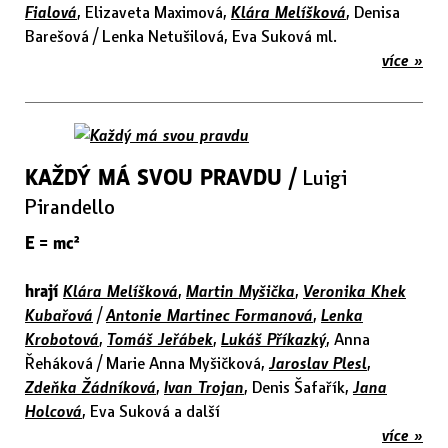
Fialová
, Elizaveta Maximová,
Klára Melíšková
, Denisa
Barešová / Lenka Netušilová, Eva Suková ml.
více »
KAŽDÝ MÁ SVOU PRAVDU /
Luigi
Pirandello
E = mc²
hrají
Klára Melíšková
,
Martin Myšička
,
Veronika Khek
Kubařová
/
Antonie Martinec Formanová
,
Lenka
Krobotová
,
Tomáš Jeřábek
,
Lukáš Příkazký
, Anna
Řeháková / Marie Anna Myšičková,
Jaroslav Plesl
,
Zdeňka Žádníková
,
Ivan Trojan
, Denis Šafařík,
Jana
Holcová
, Eva Suková a další
více »