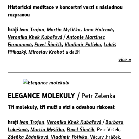
Historická meditace v koncertní verzi s následnou
rozpravou
hrají
Ivan Trojan
,
Martin Myšička
,
Jana Holcová
,
Veronika Khek Kubařová
/
Antonie Martinec
Formanová
,
Pavel Šimčík
,
Vladimír Polívka
,
Lukáš
Příkazký
,
Miroslav Krobot
a další
více »
ELEGANCE MOLEKULY /
Petr Zelenka
Tři molekuly, tři muži s vizí a odvahou riskovat
hrají
Ivan Trojan
,
Veronika Khek Kubařová
/
Barbara
Lukešová
,
Martin Myšička
,
Pavel Šimčík
, Petr Vršek,
Zdeňka Žádníková
,
Vladimír Polívka
, Václav Jiráček,