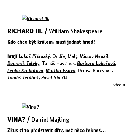
RICHARD III. /
William Shakespeare
Kdo chce být králem, musí jednat hned!
hrají
Lukáš Příkazký
, Ondřej Malý,
Václav Neužil
,
Dominik Teleky
, Tomáš Havlínek,
Barbara Lukešová
,
Lenka Krobotová
,
Martha Issová
, Denisa Barešová,
Tomáš Jeřábek
,
Pavel Šimčík
více »
VINA? /
Daniel Majling
Zkus si to představit dřív, než něco řekneš…