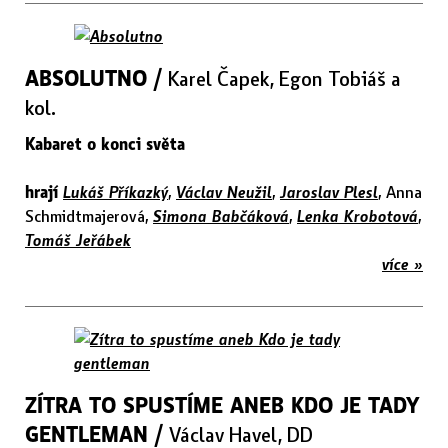
ABSOLUTNO /
Karel Čapek, Egon Tobiáš a
kol.
Kabaret o konci světa
hrají
Lukáš Příkazký
,
Václav Neužil
,
Jaroslav Plesl
, Anna
Schmidtmajerová,
Simona Babčáková
,
Lenka Krobotová
,
Tomáš Jeřábek
více »
ZÍTRA TO SPUSTÍME ANEB KDO JE TADY
GENTLEMAN /
Václav Havel, DD