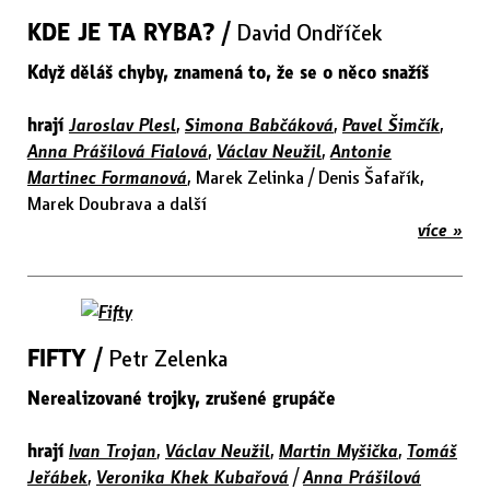
KDE JE TA RYBA? /
David Ondříček
Když děláš chyby, znamená to, že se o něco snažíš
hrají
Jaroslav Plesl
,
Simona Babčáková
,
Pavel Šimčík
,
Anna Prášilová Fialová
,
Václav Neužil
,
Antonie
Martinec Formanová
, Marek Zelinka / Denis Šafařík,
Marek Doubrava a další
více »
FIFTY /
Petr Zelenka
Nerealizované trojky, zrušené grupáče
hrají
Ivan Trojan
,
Václav Neužil
,
Martin Myšička
,
Tomáš
Jeřábek
,
Veronika Khek Kubařová
/
Anna Prášilová