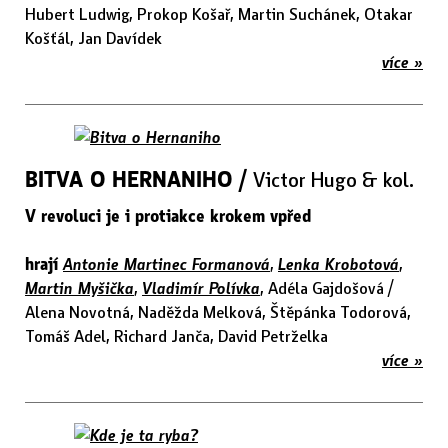
Hubert Ludwig, Prokop Košař, Martin Suchánek, Otakar
Košťál, Jan Davídek
více »
BITVA O HERNANIHO /
Victor Hugo & kol.
V revoluci je i protiakce krokem vpřed
hrají
Antonie Martinec Formanová
,
Lenka Krobotová
,
Martin Myšička
,
Vladimír Polívka
, Adéla Gajdošová /
Alena Novotná, Naděžda Melková, Štěpánka Todorová,
Tomáš Adel, Richard Janča, David Petrželka
více »