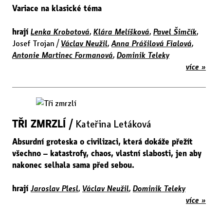
Variace na klasické téma
hrají
Lenka Krobotová
,
Klára Melíšková
,
Pavel Šimčík
,
Josef Trojan /
Václav Neužil
,
Anna Prášilová Fialová
,
Antonie Martinec Formanová
,
Dominik Teleky
více »
TŘI ZMRZLÍ /
Kateřina Letáková
Absurdní groteska o civilizaci, která dokáže přežít
všechno – katastrofy, chaos, vlastní slabosti, jen aby
nakonec selhala sama před sebou.
hrají
Jaroslav Plesl
,
Václav Neužil
,
Dominik Teleky
více »