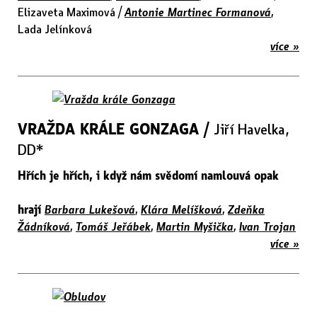
Elizaveta Maximová /
Antonie Martinec Formanová
,
Lada Jelínková
více »
VRAŽDA KRÁLE GONZAGA /
Jiří Havelka,
DD*
Hřích je hřích, i když nám svědomí namlouvá opak
hrají
Barbara Lukešová
,
Klára Melíšková
,
Zdeňka
Žádníková
,
Tomáš Jeřábek
,
Martin Myšička
,
Ivan Trojan
více »