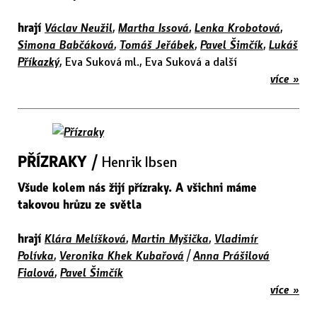
hrají
Václav Neužil
,
Martha Issová
,
Lenka Krobotová
,
Simona Babčáková
,
Tomáš Jeřábek
,
Pavel Šimčík
,
Lukáš
Příkazký
, Eva Suková ml., Eva Suková a další
více »
PŘÍZRAKY /
Henrik Ibsen
Všude kolem nás žijí přízraky. A všichni máme
takovou hrůzu ze světla
hrají
Klára Melíšková
,
Martin Myšička
,
Vladimír
Polívka
,
Veronika Khek Kubařová
/
Anna Prášilová
Fialová
,
Pavel Šimčík
více »