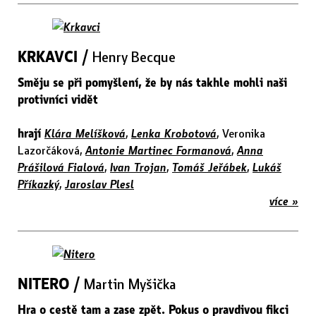
KRKAVCI /
Henry Becque
Směju se při pomyšlení, že by nás takhle mohli naši
protivníci vidět
hrají
Klára Melíšková
,
Lenka Krobotová
, Veronika
Lazorčáková,
Antonie Martinec Formanová
,
Anna
Prášilová Fialová
,
Ivan Trojan
,
Tomáš Jeřábek
,
Lukáš
Příkazký
,
Jaroslav Plesl
více »
NITERO /
Martin Myšička
Hra o cestě tam a zase zpět. Pokus o pravdivou fikci