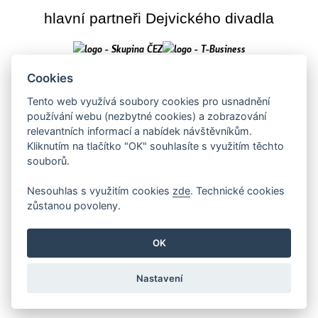
hlavní partneři Dejvického divadla
Cookies
Tento web využívá soubory cookies pro usnadnění
používání webu (nezbytné cookies) a zobrazování
relevantních informací a nabídek návštěvníkům.
Kliknutím na tlačítko "OK" souhlasíte s využitím těchto
souborů.
Creative Commons Uveďte původ-
Toto dílo podléhá licenci
Nesouhlas s využitím cookies
zde
. Technické cookies
Neužívejte komerčně-Nezpracovávejte 4.0 Mezinárodní licence
.
zůstanou povoleny.
Zásady zpracování a ochrany osobních údajů
OK
Nastavení
Dejvické divadlo, o. p. s., Zelená 1084/15a, Praha 6