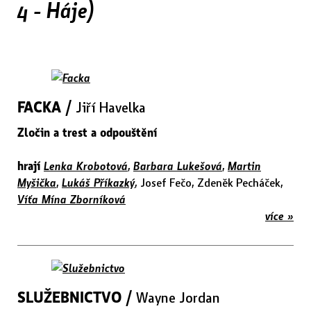
4 - Háje)
FACKA /
Jiří Havelka
Zločin a trest a odpouštění
hrají
Lenka Krobotová
,
Barbara Lukešová
,
Martin
Myšička
,
Lukáš Příkazký
, Josef Fečo, Zdeněk Pecháček,
Víťa Mína Zborníková
více »
SLUŽEBNICTVO /
Wayne Jordan