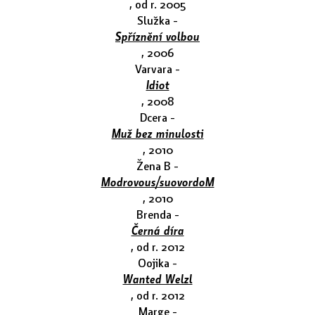
, od r. 2005
Služka -
Spříznění volbou
, 2006
Varvara -
Idiot
, 2008
Dcera -
Muž bez minulosti
, 2010
Žena B -
Modrovous/suovordoM
, 2010
Brenda -
Černá díra
, od r. 2012
Oojika -
Wanted Welzl
, od r. 2012
Marge -