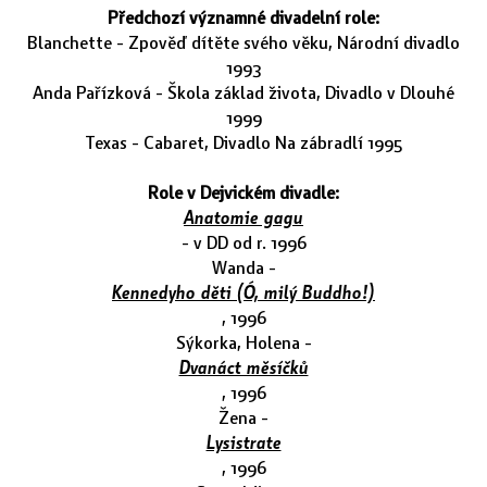
Předchozí významné divadelní role:
Blanchette - Zpověď dítěte svého věku, Národní divadlo
1993
Anda Pařízková - Škola základ života, Divadlo v Dlouhé
1999
Texas - Cabaret, Divadlo Na zábradlí 1995
Role v Dejvickém divadle:
Anatomie gagu
- v DD od r. 1996
Wanda -
Kennedyho děti (Ó, milý Buddho!)
, 1996
Sýkorka, Holena -
Dvanáct měsíčků
, 1996
Žena -
Lysistrate
, 1996