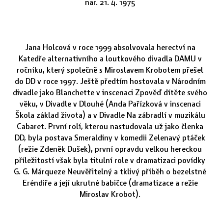
nar. 21. 4. 1975
Jana Holcová v roce 1999 absolvovala herectví na
Katedře alternativního a loutkového divadla DAMU v
ročníku, který společně s Miroslavem Krobotem přešel
do DD v roce 1997. Ještě předtím hostovala v Národním
divadle jako Blanchette v inscenaci Zpověď dítěte svého
věku, v Divadle v Dlouhé (Anda Pařízková v inscenaci
Škola základ života) a v Divadle Na zábradlí v muzikálu
Cabaret. První rolí, kterou nastudovala už jako členka
DD, byla postava Smeraldiny v komedii Zelenavý ptáček
(režie Zdeněk Dušek), první opravdu velkou hereckou
příležitostí však byla titulní role v dramatizaci povídky
G. G. Márqueze Neuvěřitelný a tklivý příběh o bezelstné
Eréndiře a její ukrutné babičce (dramatizace a režie
Miroslav Krobot).