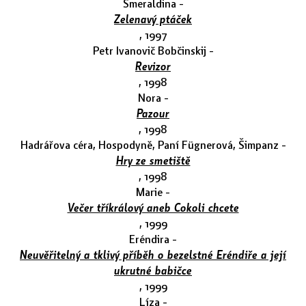
Smeraldina -
Zelenavý ptáček
, 1997
Petr Ivanovič Bobčinskij -
Revizor
, 1998
Nora -
Pazour
, 1998
Hadrářova céra, Hospodyně, Paní Fügnerová, Šimpanz -
Hry ze smetiště
, 1998
Marie -
Večer tříkrálový aneb Cokoli chcete
, 1999
Eréndira -
Neuvěřitelný a tklivý příběh o bezelstné Eréndiře a její
ukrutné babičce
, 1999
Líza -