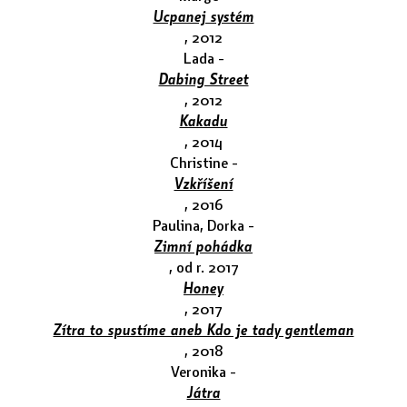
Ucpanej systém
, 2012
Lada -
Dabing Street
, 2012
Kakadu
, 2014
Christine -
Vzkříšení
, 2016
Paulina, Dorka -
Zimní pohádka
, od r. 2017
Honey
, 2017
Zítra to spustíme aneb Kdo je tady gentleman
, 2018
Veronika -
Játra