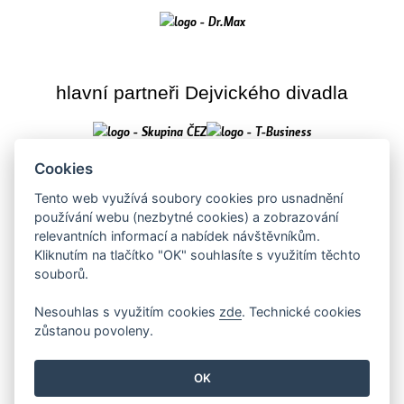
hlavní partneři Dejvického divadla
Cookies
Tento web využívá soubory cookies pro usnadnění
používání webu (nezbytné cookies) a zobrazování
relevantních informací a nabídek návštěvníkům.
Kliknutím na tlačítko "OK" souhlasíte s využitím těchto
souborů.
Creative Commons Uveďte původ-
Toto dílo podléhá licenci
Nesouhlas s využitím cookies
zde
. Technické cookies
Neužívejte komerčně-Nezpracovávejte 4.0 Mezinárodní licence
.
zůstanou povoleny.
Zásady zpracování a ochrany osobních údajů
OK